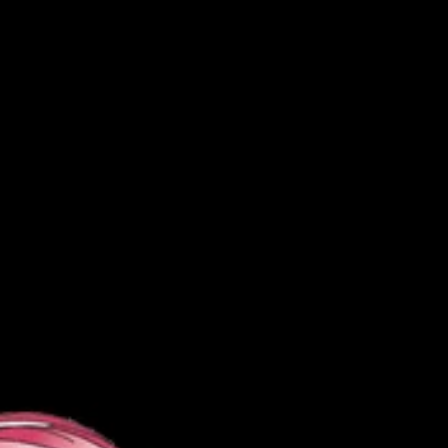
本日の割引情報
今月は店長の誕生日の月です！！
ぜひ遊びに来てください(*≧∀≦*)
==============================
ホームページの画面提示で
40分セット OPEN ～21:００ まで….. ￥5,000
21:００ ～ LAST まで…… ￥6,000
でご案内します!!!!!!
そしてさらに….
60分セット OPEN ～22:００ まで….. ￥8,000
22:００ ～ LAST まで…… ￥10,000
のスペシャルプライスにてご案内しちゃいます＼(◎o◎)／
==============================
（指名料は別途￥２，０００いただきます）
川崎セクキャバ
044-201-1773